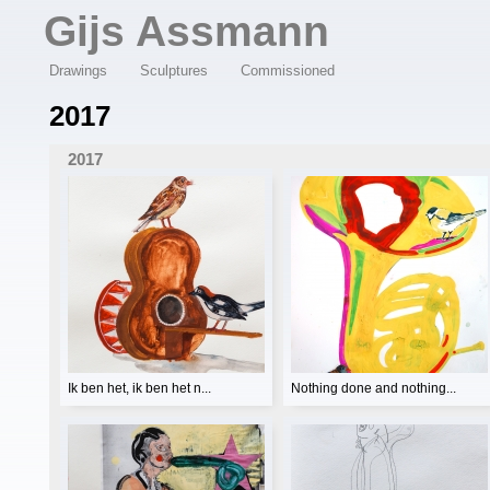
Overslaan en naar de algemene inhoud gaan
Gijs Assmann
Drawings
Sculptures
Commissioned
2017
2017
Ik ben het, ik ben het n...
Nothing done and nothing...