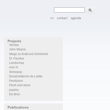
Zoeken
Zoekveld
cv
contact
agenda
Projects
Vanitas
John Wayne
Wege zu Kraft und Schönheit
Dr. Faustus
Landschap
voor H.
Sinnepop
Desalniettemin de Liefde
Pendulum
Flesh and stone
juwelry
De Bron
Publications