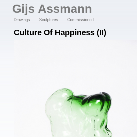
Overslaan en naar de algemene inhoud gaan
Gijs Assmann
Drawings
Sculptures
Commissioned
Culture Of Happiness (II)