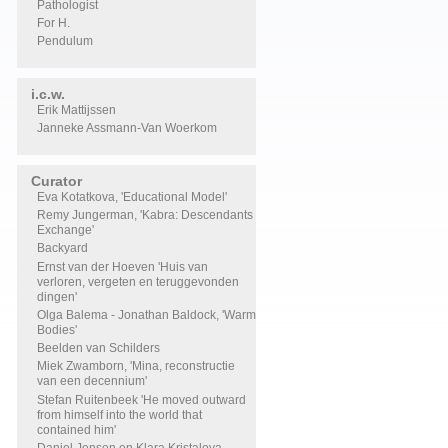
Pathologist
For H.
Pendulum
i.c.w.
Erik Mattijssen
Janneke Assmann-Van Woerkom
Curator
Eva Kotatkova, 'Educational Model'
Remy Jungerman, 'Kabra: Descendants
Exchange'
Backyard
Ernst van der Hoeven 'Huis van
verloren, vergeten en teruggevonden
dingen'
Olga Balema - Jonathan Baldock, 'Warm
Bodies'
Beelden van Schilders
Miek Zwamborn, 'Mina, reconstructie
van een decennium'
Stefan Ruitenbeek 'He moved outward
from himself into the world that
contained him'
Daniel Jensen en Klara Kristalova,