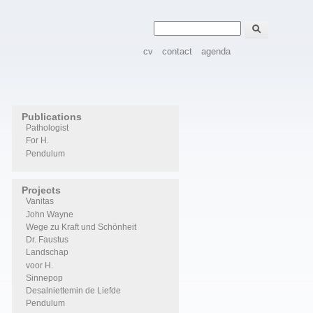
Zoeken
Zoekveld
cv
contact
agenda
Publications
Pathologist
For H.
Pendulum
Projects
Vanitas
John Wayne
Wege zu Kraft und Schönheit
Dr. Faustus
Landschap
voor H.
Sinnepop
Desalniettemin de Liefde
Pendulum