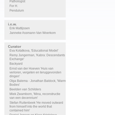
Pathologist
For H.
Pendulum
i.c.w.
Erik Mattijssen
Janneke Assmann-Van Woerkom
Curator
Eva Kotatkova, 'Educational Model'
Remy Jungerman, 'Kabra: Descendants
Exchange'
Backyard
Ernst van der Hoeven 'Huis van
verloren, vergeten en teruggevonden
dingen'
Olga Balema - Jonathan Baldock, 'Warm
Bodies'
Beelden van Schilders
Miek Zwamborn, 'Mina, reconstructie
van een decennium'
Stefan Ruitenbeek 'He moved outward
from himself into the world that
contained him'
Daniel Jensen en Klara Kristalova,