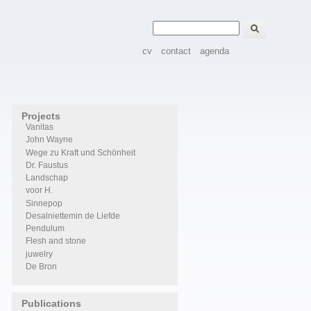
Zoeken
Zoekveld
cv
contact
agenda
Projects
Vanitas
John Wayne
Wege zu Kraft und Schönheit
Dr. Faustus
Landschap
voor H.
Sinnepop
Desalniettemin de Liefde
Pendulum
Flesh and stone
juwelry
De Bron
Publications