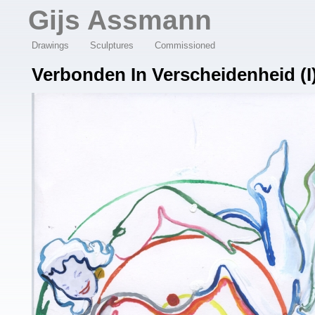
Overslaan en naar de algemene inhoud gaan
Gijs Assmann
Drawings
Sculptures
Commissioned
Verbonden In Verscheidenheid (I