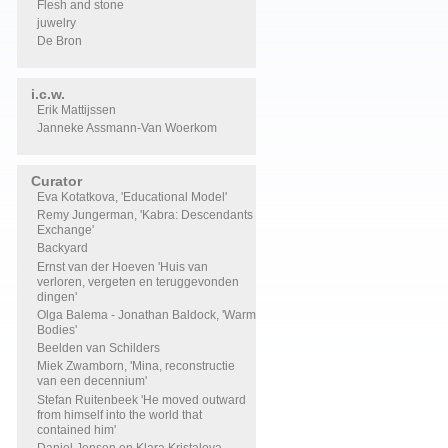
Flesh and stone
juwelry
De Bron
i.c.w.
Erik Mattijssen
Janneke Assmann-Van Woerkom
Curator
Eva Kotatkova, 'Educational Model'
Remy Jungerman, 'Kabra: Descendants
Exchange'
Backyard
Ernst van der Hoeven 'Huis van
verloren, vergeten en teruggevonden
dingen'
Olga Balema - Jonathan Baldock, 'Warm
Bodies'
Beelden van Schilders
Miek Zwamborn, 'Mina, reconstructie
van een decennium'
Stefan Ruitenbeek 'He moved outward
from himself into the world that
contained him'
Daniel Jensen en Klara Kristalova,