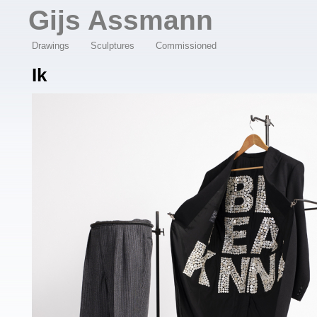
Overslaan en naar de algemene inhoud gaan
Gijs Assmann
Drawings
Sculptures
Commissioned
Ik