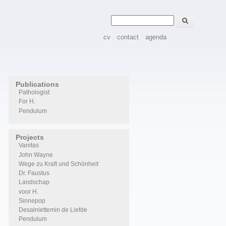
Zoeken
Zoekveld
cv
contact
agenda
Publications
Pathologist
For H.
Pendulum
Projects
Vanitas
John Wayne
Wege zu Kraft und Schönheit
Dr. Faustus
Landschap
voor H.
Sinnepop
Desalniettemin de Liefde
Pendulum