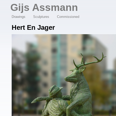
Overslaan en naar de algemene inhoud gaan
Gijs Assmann
Drawings
Sculptures
Commissioned
Hert En Jager