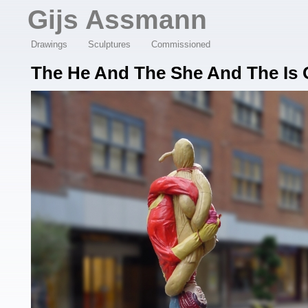
Overslaan en naar de algemene inhoud gaan
Gijs Assmann
Drawings
Sculptures
Commissioned
The He And The She And The Is O