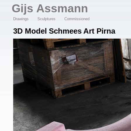
Overslaan en naar de algemene inhoud gaan
Gijs Assmann
Drawings
Sculptures
Commissioned
3D Model Schmees Art Pirna